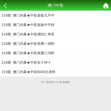
澳门中彩
219期: 澳门内幕★中彩老板九不中
219期: 澳门内幕★中彩老板中平特
219期: 澳门内幕★中彩僧到仁单双
219期: 澳门内幕★中彩免费一俏料
219期: 澳门内幕★中彩免费八玛料
219期: 澳门内幕★中彩买十仲十
219期: 澳门内幕★中彩8000元来料
共 7 条记录 1/1 页 条每页