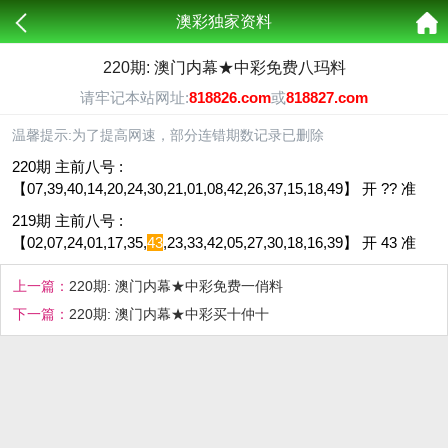
澳彩独家资料
220期: 澳门内幕★中彩免费八玛料
请牢记本站网址:
818826.com
或
818827.com
温馨提示:为了提高网速，部分连错期数记录已删除
220期 主前八号 :
【07,39,40,14,20,24,30,21,01,08,42,26,37,15,18,49】 开 ?? 准
219期 主前八号 :
【02,07,24,01,17,35,
43
,23,33,42,05,27,30,18,16,39】 开 43 准
上一篇：
220期: 澳门内幕★中彩免费一俏料
下一篇：
220期: 澳门内幕★中彩买十仲十