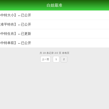
白姐最准
【必中特大小】←已公开
【最准平特肖】←已公开
【必中特生肖】←已更新
【必中特单双】←已公开
共 19 条记录 2/2 页 条每页
上一页
1
2