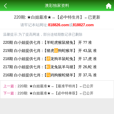
澳彩独家资料
220期: ★白姐最准★→【必中特生肖】←已更新
请牢记本站网址:
818826.com
或
818827.com
温馨提示:为了提高网速，部分连错期数记录已删除
220期 白小姐提供七肖 :【羊蛇虎猴鼠猪兔】 开 ?? 准
219期 白小姐提供七肖 :【猪虎
鼠
狗蛇猴羊】 开 43,鼠 准
218期 白小姐提供七肖 :【
虎
龙狗羊鼠蛇兔】 开 17,虎 准
217期 白小姐提供七肖 :【
蛇
龙兔鼠羊马猪】 开 26,蛇 准
216期 白小姐提供七肖 :【
马
鸡狗猴蛇猪羊】 开 37,马 准
上一篇：
220期: ★白姐最准★→【最准平特肖】←已公开
下一篇：
220期: ★白姐最准★→【必中特单双】←已公开