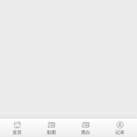
首页
彩图
黑白
记录