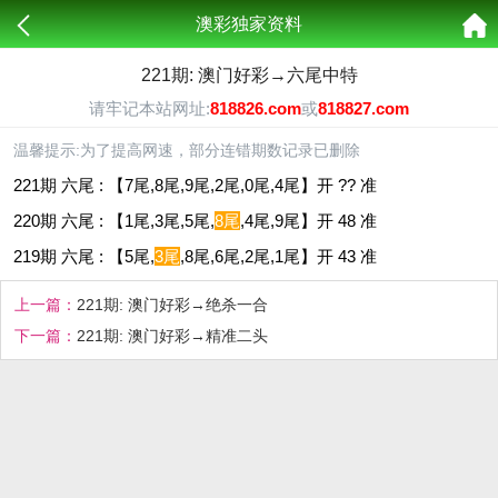
澳彩独家资料
221期: 澳门好彩→六尾中特
请牢记本站网址:
818826.com
或
818827.com
温馨提示:为了提高网速，部分连错期数记录已删除
221期 六尾 : 【7尾,8尾,9尾,2尾,0尾,4尾】开 ?? 准
220期 六尾 : 【1尾,3尾,5尾,
8尾
,4尾,9尾】开 48 准
219期 六尾 : 【5尾,
3尾
,8尾,6尾,2尾,1尾】开 43 准
上一篇：
221期: 澳门好彩→绝杀一合
下一篇：
221期: 澳门好彩→精准二头