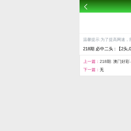
温馨提示:为了提高网速，
218期 必中二头 : 【2头,
上一篇：
218期: 澳门好
下一篇：
无