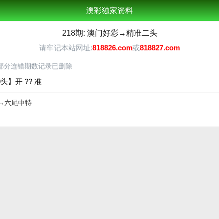
澳彩独家资料
218期: 澳门好彩→精准二头
请牢记本站网址:
818826.com
或
818827.com
部分连错期数记录已删除
0头】开 ?? 准
彩→六尾中特