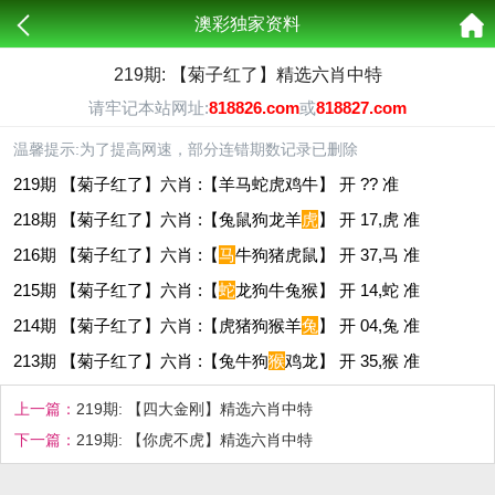
澳彩独家资料
219期: 【菊子红了】精选六肖中特
请牢记本站网址:
818826.com
或
818827.com
温馨提示:为了提高网速，部分连错期数记录已删除
219期 【菊子红了】六肖 :【羊马蛇虎鸡牛】 开 ?? 准
218期 【菊子红了】六肖 :【兔鼠狗龙羊
虎
】 开 17,虎 准
216期 【菊子红了】六肖 :【
马
牛狗猪虎鼠】 开 37,马 准
215期 【菊子红了】六肖 :【
蛇
龙狗牛兔猴】 开 14,蛇 准
214期 【菊子红了】六肖 :【虎猪狗猴羊
兔
】 开 04,兔 准
213期 【菊子红了】六肖 :【兔牛狗
猴
鸡龙】 开 35,猴 准
上一篇：
219期: 【四大金刚】精选六肖中特
下一篇：
219期: 【你虎不虎】精选六肖中特