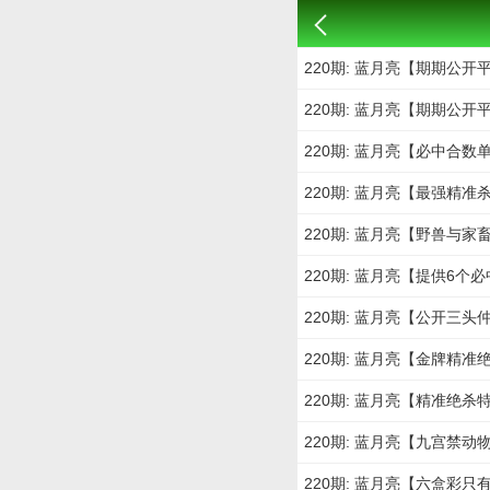
220期: 蓝月亮【期期公
220期: 蓝月亮【期期公
220期: 蓝月亮【必中合数
220期: 蓝月亮【最强精
220期: 蓝月亮【野兽与
220期: 蓝月亮【提供6
220期: 蓝月亮【公开三头
220期: 蓝月亮【金牌精
220期: 蓝月亮【精准绝
220期: 蓝月亮【九宫禁
220期: 蓝月亮【六盒彩只