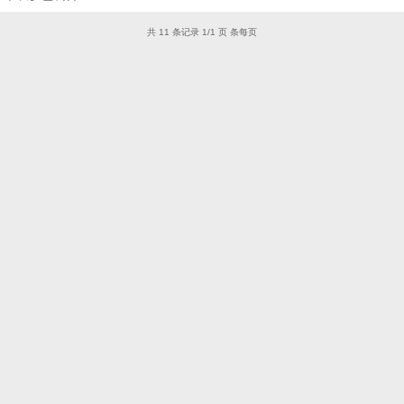
共 11 条记录 1/1 页 条每页