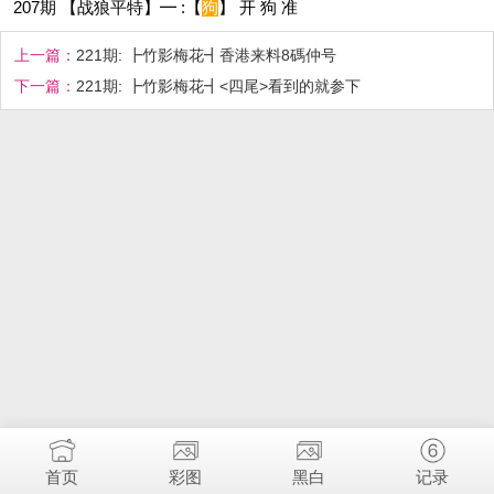
207期 【战狼平特】━ :【
狗
】 开 狗 准
上一篇：
221期: ┣竹影梅花┫香港来料8碼仲号
下一篇：
221期: ┣竹影梅花┫<四尾>看到的就参下
首页
彩图
黑白
记录