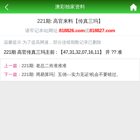
澳彩独家资料
221期: 高官来料【传真三玛】
请牢记本站网址:
818826.com
或
818827.com
温馨提示:为了提高网速，部分连错期数记录已删除
221期 高官传真三玛主前 : 【47,31,32,07,16,11】 开 ?? 准
上一篇：
221期: 老总二肖准准准
下一篇：
221期: 周易算玛〗五俏---实力见证!机会不要错过。