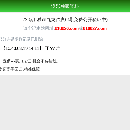
澳彩独家资料
220期: 独家九龙传真6碼(免费公开验证中)
请牢记本站网址:
818826.com
或
818827.com
部分连错期数记录已删除
0,43,03,19,14,11】 开 ?? 准
玛〗五俏---实力见证!机会不要错过。
俏(贵宾高手回归,精准保障)