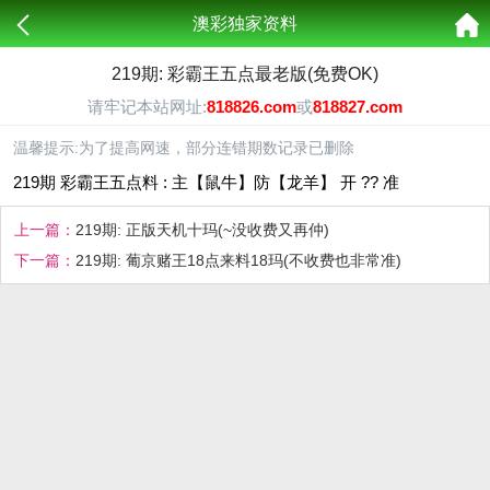
澳彩独家资料
219期: 彩霸王五点最老版(免费OK)
请牢记本站网址:
818826.com
或
818827.com
温馨提示:为了提高网速，部分连错期数记录已删除
219期 彩霸王五点料 : 主【鼠牛】防【龙羊】 开 ?? 准
上一篇：
219期: 正版天机十玛(~没收费又再仲)
下一篇：
219期: 葡京赌王18点来料18玛(不收费也非常准)