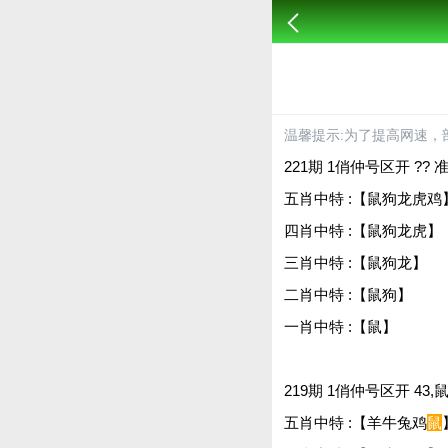
温馨提示:为了提高网速，
221期 1俏仲号区开 ?? 
五肖中特 :【鼠狗龙虎鸡
四肖中特 :【鼠狗龙虎】
三肖中特 :【鼠狗龙】
二肖中特 :【鼠狗】
一肖中特 :【鼠】
219期 1俏仲号区开 43,鼠
五肖中特 :【羊牛兔鸡
鼠