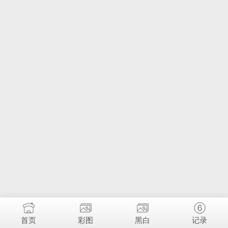
首页
彩图
黑白
记录