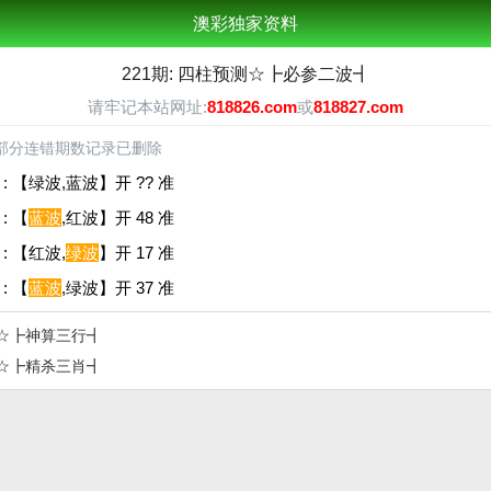
澳彩独家资料
221期: 四柱预测☆┣必参二波┫
请牢记本站网址:
818826.com
或
818827.com
部分连错期数记录已删除
: 【绿波,蓝波】开 ?? 准
: 【
蓝波
,红波】开 48 准
: 【红波,
绿波
】开 17 准
: 【
蓝波
,绿波】开 37 准
测☆┣神算三行┫
测☆┣精杀三肖┫