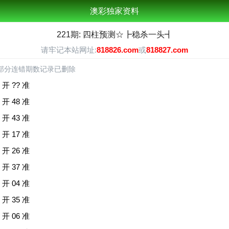
澳彩独家资料
221期: 四柱预测☆┣稳杀一头┫
请牢记本站网址:
818826.com
或
818827.com
部分连错期数记录已删除
开 ?? 准
开 48 准
开 43 准
开 17 准
开 26 准
开 37 准
开 04 准
开 35 准
开 06 准