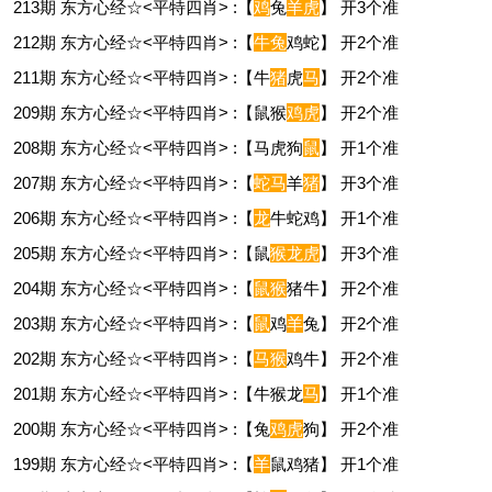
213期 东方心经☆<平特四肖> :【
鸡
兔
羊
虎
】 开3个准
212期 东方心经☆<平特四肖> :【
牛
兔
鸡蛇】 开2个准
211期 东方心经☆<平特四肖> :【牛
猪
虎
马
】 开2个准
209期 东方心经☆<平特四肖> :【鼠猴
鸡
虎
】 开2个准
208期 东方心经☆<平特四肖> :【马虎狗
鼠
】 开1个准
207期 东方心经☆<平特四肖> :【
蛇
马
羊
猪
】 开3个准
206期 东方心经☆<平特四肖> :【
龙
牛蛇鸡】 开1个准
205期 东方心经☆<平特四肖> :【鼠
猴
龙
虎
】 开3个准
204期 东方心经☆<平特四肖> :【
鼠
猴
猪牛】 开2个准
203期 东方心经☆<平特四肖> :【
鼠
鸡
羊
兔】 开2个准
202期 东方心经☆<平特四肖> :【
马
猴
鸡牛】 开2个准
201期 东方心经☆<平特四肖> :【牛猴龙
马
】 开1个准
200期 东方心经☆<平特四肖> :【兔
鸡
虎
狗】 开2个准
199期 东方心经☆<平特四肖> :【
羊
鼠鸡猪】 开1个准