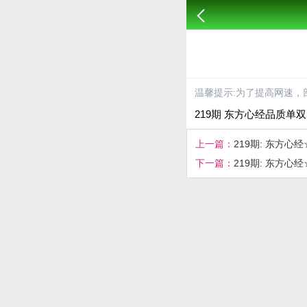
温馨提示:为了提高网速，
219期 东方心经品质单双 
上一篇：
219期: 东方心
下一篇：
219期: 东方心