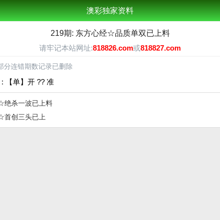
澳彩独家资料
219期: 东方心经☆品质单双已上料
请牢记本站网址:
818826.com
或
818827.com
部分连错期数记录已删除
: 【单】开 ?? 准
经☆绝杀一波已上料
经☆首创三头已上