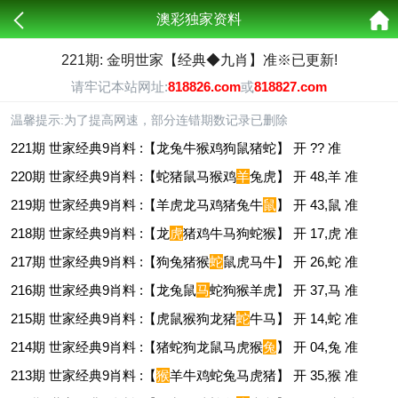
澳彩独家资料
221期: 金明世家【经典◆九肖】准※已更新!
请牢记本站网址:
818826.com
或
818827.com
温馨提示:为了提高网速，部分连错期数记录已删除
221期 世家经典9肖料 :【龙兔牛猴鸡狗鼠猪蛇】 开 ?? 准
220期 世家经典9肖料 :【蛇猪鼠马猴鸡
羊
兔虎】 开 48,羊 准
219期 世家经典9肖料 :【羊虎龙马鸡猪兔牛
鼠
】 开 43,鼠 准
218期 世家经典9肖料 :【龙
虎
猪鸡牛马狗蛇猴】 开 17,虎 准
217期 世家经典9肖料 :【狗兔猪猴
蛇
鼠虎马牛】 开 26,蛇 准
216期 世家经典9肖料 :【龙兔鼠
马
蛇狗猴羊虎】 开 37,马 准
215期 世家经典9肖料 :【虎鼠猴狗龙猪
蛇
牛马】 开 14,蛇 准
214期 世家经典9肖料 :【猪蛇狗龙鼠马虎猴
兔
】 开 04,兔 准
213期 世家经典9肖料 :【
猴
羊牛鸡蛇兔马虎猪】 开 35,猴 准