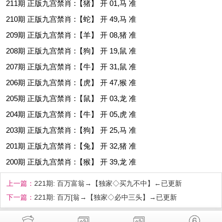
211期 正版九宫禁肖 :【猪】 开 01,马 准
210期 正版九宫禁肖 :【蛇】 开 49,马 准
209期 正版九宫禁肖 :【羊】 开 08,猪 准
208期 正版九宫禁肖 :【狗】 开 19,鼠 准
207期 正版九宫禁肖 :【牛】 开 31,鼠 准
206期 正版九宫禁肖 :【虎】 开 47,猴 准
205期 正版九宫禁肖 :【鼠】 开 03,龙 准
204期 正版九宫禁肖 :【牛】 开 05,虎 准
203期 正版九宫禁肖 :【狗】 开 25,马 准
201期 正版九宫禁肖 :【兔】 开 32,猪 准
200期 正版九宫禁肖 :【猴】 开 39,龙 准
上一篇：
221期: 百万富翁→【独家◇买九不中】←已更新
下一篇：
221期: 百万[翁→【独家◇必中三头】→已更新