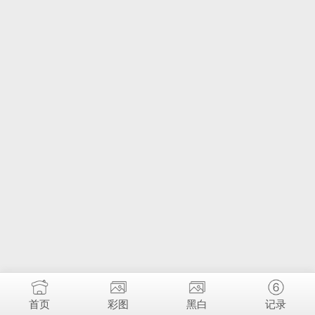
首页
彩图
黑白
记录