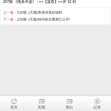
207期 《绝杀半波》 : ==【蓝双】==开 31 对
上一篇：
220期: {天顺}香港传真欲钱料
下一篇：
220期: {天顺}特码前后预测已公开!
首页
彩图
黑白
记录