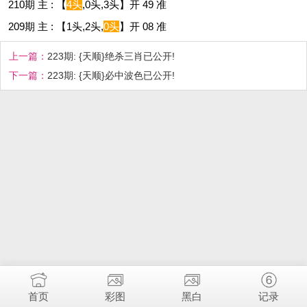
210期 主 : 【
4头
,0头,3头】开 49 准
209期 主 : 【1头,2头,
0头
】开 08 准
上一篇：
223期: {天顺}绝杀三肖已公开!
下一篇：
223期: {天顺}必中波色已公开!
首页
彩图
黑白
记录