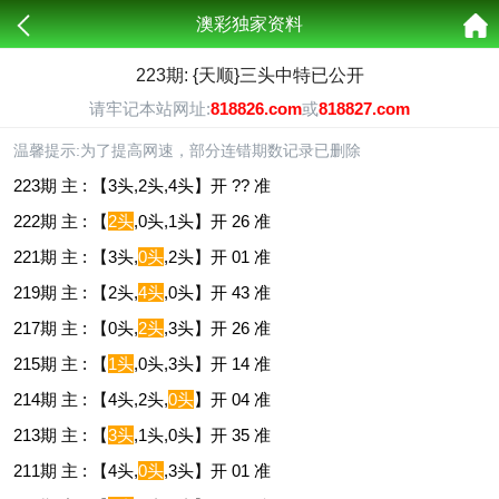
澳彩独家资料
223期: {天顺}三头中特已公开
请牢记本站网址:
818826.com
或
818827.com
温馨提示:为了提高网速，部分连错期数记录已删除
223期 主 : 【3头,2头,4头】开 ?? 准
222期 主 : 【
2头
,0头,1头】开 26 准
221期 主 : 【3头,
0头
,2头】开 01 准
219期 主 : 【2头,
4头
,0头】开 43 准
217期 主 : 【0头,
2头
,3头】开 26 准
215期 主 : 【
1头
,0头,3头】开 14 准
214期 主 : 【4头,2头,
0头
】开 04 准
213期 主 : 【
3头
,1头,0头】开 35 准
211期 主 : 【4头,
0头
,3头】开 01 准