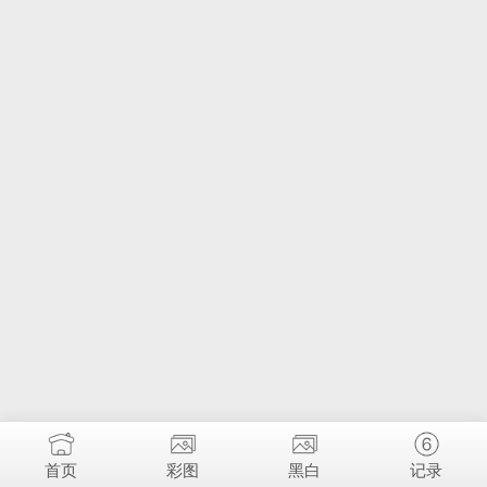
首页
彩图
黑白
记录