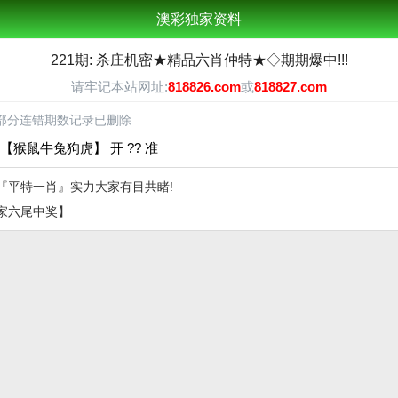
澳彩独家资料
221期: 杀庄机密★精品六肖仲特★◇期期爆中!!!
请牢记本站网址:
818826.com
或
818827.com
部分连错期数记录已删除
:【猴鼠牛兔狗虎】 开 ?? 准
资料『平特一肖』实力大家有目共睹!
独家六尾中奖】