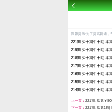
温馨提示:为了提高网速，
221期 买十期中十期-本期
219期 买十期中十期-本期
218期 买十期中十期-本期
217期 买十期中十期-本期
216期 买十期中十期-本期
215期 买十期中十期-本期
214期 买十期中十期-本期
上一篇：
221期: 玖龙￥8
下一篇：
221期: 玖龙1肖[ 