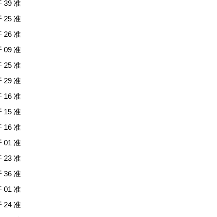
 39 准
 25 准
 26 准
 09 准
 25 准
 29 准
 16 准
 15 准
 16 准
 01 准
 23 准
 36 准
 01 准
 24 准