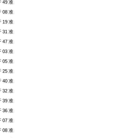
 49 准
 08 准
 19 准
 31 准
 47 准
 03 准
 05 准
 25 准
 40 准
 32 准
 39 准
 36 准
 07 准
 08 准