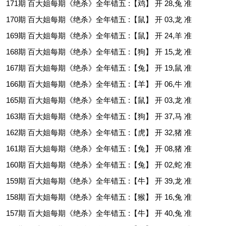
171期 百大姐每期《绝杀》全年错五 :【鸡】 开 28,兔 准
170期 百大姐每期《绝杀》全年错五 :【鼠】 开 03,龙 准
169期 百大姐每期《绝杀》全年错五 :【鼠】 开 24,羊 准
168期 百大姐每期《绝杀》全年错五 :【狗】 开 15,龙 准
167期 百大姐每期《绝杀》全年错五 :【兔】 开 19,鼠 准
166期 百大姐每期《绝杀》全年错五 :【羊】 开 06,牛 准
165期 百大姐每期《绝杀》全年错五 :【鼠】 开 03,龙 准
163期 百大姐每期《绝杀》全年错五 :【狗】 开 37,马 准
162期 百大姐每期《绝杀》全年错五 :【虎】 开 32,猪 准
161期 百大姐每期《绝杀》全年错五 :【兔】 开 08,猪 准
160期 百大姐每期《绝杀》全年错五 :【兔】 开 02,蛇 准
159期 百大姐每期《绝杀》全年错五 :【牛】 开 39,龙 准
158期 百大姐每期《绝杀》全年错五 :【猴】 开 16,兔 准
157期 百大姐每期《绝杀》全年错五 :【牛】 开 40,兔 准