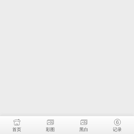
首页
彩图
黑白
记录