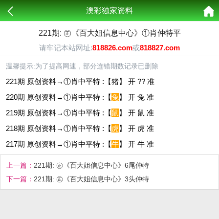
澳彩独家资料
221期: ㊣《百大姐信息中心》①肖仲特平
请牢记本站网址:
818826.com
或
818827.com
温馨提示:为了提高网速，部分连错期数记录已删除
221期 原创资料→①肖中平特 :【猪】 开 ?? 准
220期 原创资料→①肖中平特 :【
兔
】 开 兔 准
219期 原创资料→①肖中平特 :【
鼠
】 开 鼠 准
218期 原创资料→①肖中平特 :【
虎
】 开 虎 准
217期 原创资料→①肖中平特 :【
牛
】 开 牛 准
上一篇：
221期: ㊣《百大姐信息中心》6尾仲特
下一篇：
221期: ㊣《百大姐信息中心》3头仲特