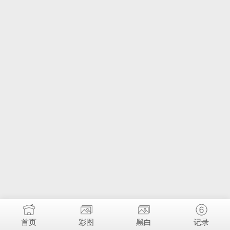
首页
彩图
黑白
记录