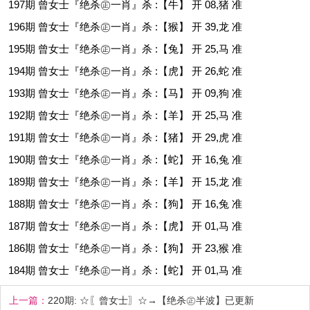
197期 曾女士『绝杀㊣一肖』杀 :【牛】 开 08,猪 准
196期 曾女士『绝杀㊣一肖』杀 :【猴】 开 39,龙 准
195期 曾女士『绝杀㊣一肖』杀 :【兔】 开 25,马 准
194期 曾女士『绝杀㊣一肖』杀 :【虎】 开 26,蛇 准
193期 曾女士『绝杀㊣一肖』杀 :【马】 开 09,狗 准
192期 曾女士『绝杀㊣一肖』杀 :【羊】 开 25,马 准
191期 曾女士『绝杀㊣一肖』杀 :【猪】 开 29,虎 准
190期 曾女士『绝杀㊣一肖』杀 :【蛇】 开 16,兔 准
189期 曾女士『绝杀㊣一肖』杀 :【羊】 开 15,龙 准
188期 曾女士『绝杀㊣一肖』杀 :【狗】 开 16,兔 准
187期 曾女士『绝杀㊣一肖』杀 :【虎】 开 01,马 准
186期 曾女士『绝杀㊣一肖』杀 :【狗】 开 23,猴 准
184期 曾女士『绝杀㊣一肖』杀 :【蛇】 开 01,马 准
上一篇：
220期: ☆〖曾女士〗☆→【绝杀㊣半波】已更新