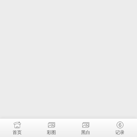
首页
彩图
黑白
记录