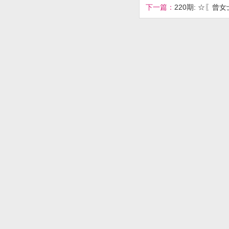
下一篇：
220期: ☆〖