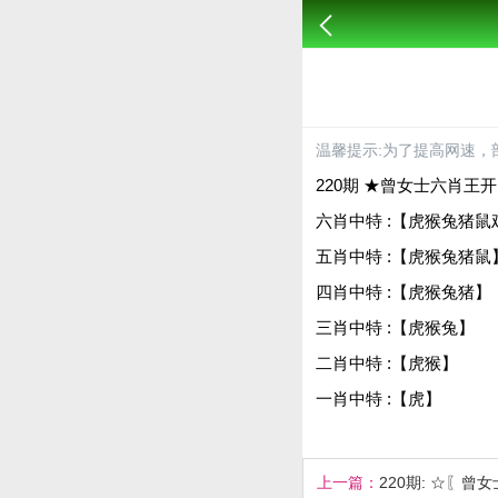
温馨提示:为了提高网速，
220期 ★曾女士六肖王开 
六肖中特 :【虎猴兔猪鼠
五肖中特 :【虎猴兔猪鼠
四肖中特 :【虎猴兔猪】
三肖中特 :【虎猴兔】
二肖中特 :【虎猴】
一肖中特 :【虎】
上一篇：
220期: ☆〖