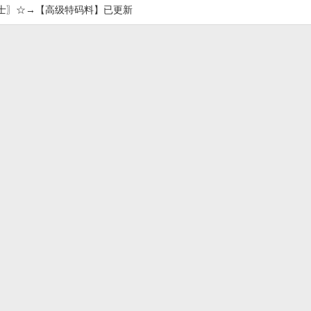
曾女士〗☆→【高级特码料】已更新