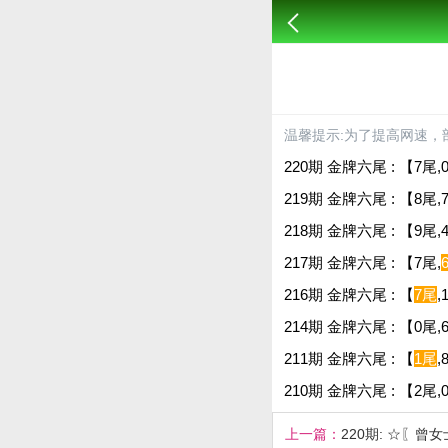
温馨提示:为了提高网速，
220期 金牌六尾 : 【7尾,
219期 金牌六尾 : 【8尾,7
218期 金牌六尾 : 【9尾,4
217期 金牌六尾 : 【7尾,
216期 金牌六尾 : 【
7尾
,
214期 金牌六尾 : 【0尾,6
211期 金牌六尾 : 【
1尾
,
210期 金牌六尾 : 【2尾,
上一篇：
220期: ☆〖