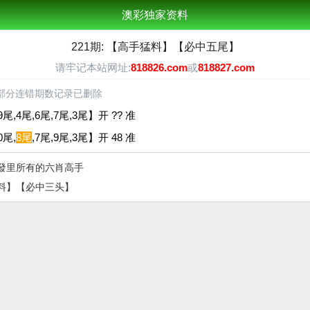
澳彩独家资料
221期: 【高手猛料】【必中五尾】
请牢记本站网址:
818826.com
或
818827.com
部分连错期数记录已删除
尾,4尾,6尾,7尾,3尾】开 ?? 准
0尾,
8尾
,7尾,9尾,3尾】开 48 准
任我發里所有的六肖高手
猛料】【必中三头】