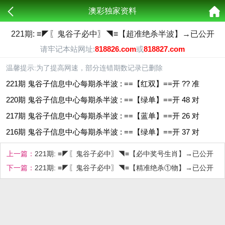
澳彩独家资料
221期: ≡◤〖鬼谷子必中〗◥≡【超准绝杀半波】→已公开
请牢记本站网址:
818826.com
或
818827.com
温馨提示:为了提高网速，部分连错期数记录已删除
221期 鬼谷子信息中心每期杀半波 : ==【红双】==开 ?? 准
220期 鬼谷子信息中心每期杀半波 : ==【绿单】==开 48 对
217期 鬼谷子信息中心每期杀半波 : ==【蓝单】==开 26 对
216期 鬼谷子信息中心每期杀半波 : ==【绿单】==开 37 对
上一篇：
221期: ≡◤〖鬼谷子必中〗◥≡【必中奖号生肖】→已公开
下一篇：
221期: ≡◤〖鬼谷子必中〗◥≡【精准绝杀①物】→已公开