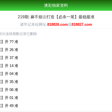
澳彩独家资料
219期: 麻不烦㊣打造【必杀一尾】最稳最准
请牢记本站网址:
818826.com
或
818827.com
部分连错期数记录已删除
尾】开 ?? 准
尾】开 26 准
尾】开 37 准
尾】开 14 准
尾】开 04 准
尾】开 35 准
尾】开 06 准
尾】开 01 准
尾】开 49 准