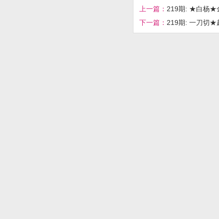
上一篇：
219期: ★白
下一篇：
219期: 一刀