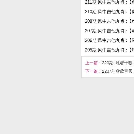
211期 风中吉他九肖 :
210期 风中吉他九肖 :
208期 风中吉他九肖 :
207期 风中吉他九肖 :
206期 风中吉他九肖 :
205期 风中吉他九肖 :
上一篇：
220期: 胜者十
下一篇：
220期: 欣欣宝