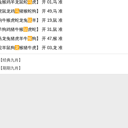
【兔猴鸡羊龙鼠蛇
马
虎】 开 01,马 准
【虎鼠龙鸡
马
猪猴蛇狗】 开 49,马 准
【狗牛猴虎蛇龙兔
鼠
羊】 开 19,鼠 准
【羊狗鸡猪牛猴
鼠
虎蛇】 开 31,鼠 准
【马龙兔猪虎羊牛
猴
狗】 开 47,猴 准
【蛇羊鼠狗
龙
猴猪牛虎】 开 03,龙 准
狼【经典九肖】
贝【期期九肖】