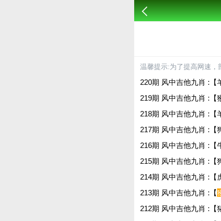
温馨提示:为了提高网速，
220期 风中吉他九肖 :
219期 风中吉他九肖 :【
218期 风中吉他九肖 :
217期 风中吉他九肖 :
216期 风中吉他九肖 :【
215期 风中吉他九肖 :
214期 风中吉他九肖 :
213期 风中吉他九肖 :【
212期 风中吉他九肖 :【