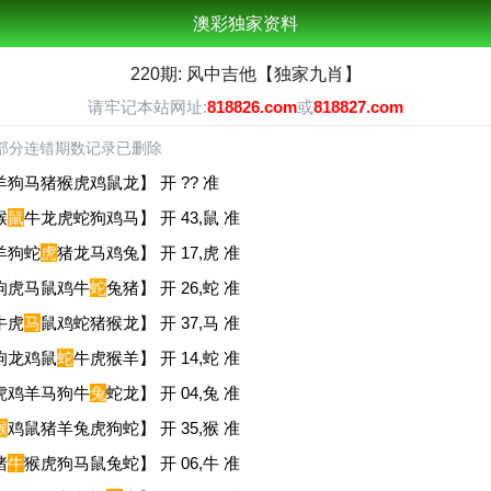
澳彩独家资料
220期: 风中吉他【独家九肖】
请牢记本站网址:
818826.com
或
818827.com
部分连错期数记录已删除
【羊狗马猪猴虎鸡鼠龙】 开 ?? 准
猴
鼠
牛龙虎蛇狗鸡马】 开 43,鼠 准
【羊狗蛇
虎
猪龙马鸡兔】 开 17,虎 准
【狗虎马鼠鸡牛
蛇
兔猪】 开 26,蛇 准
牛虎
马
鼠鸡蛇猪猴龙】 开 37,马 准
【狗龙鸡鼠
蛇
牛虎猴羊】 开 14,蛇 准
【虎鸡羊马狗牛
兔
蛇龙】 开 04,兔 准
猴
鸡鼠猪羊兔虎狗蛇】 开 35,猴 准
猪
牛
猴虎狗马鼠兔蛇】 开 06,牛 准