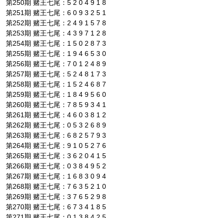
第250期 赌王七尾：5 2 0 4 9 1 8
第251期 赌王七尾：6 0 9 3 2 5 1
第252期 赌王七尾：2 4 9 1 5 7 8
第253期 赌王七尾：4 3 9 7 1 2 8
第254期 赌王七尾：1 5 0 2 8 7 3
第255期 赌王七尾：1 9 4 6 5 3 0
第256期 赌王七尾：7 0 1 2 4 8 9
第257期 赌王七尾：5 2 4 8 1 7 3
第258期 赌王七尾：1 5 2 4 6 8 7
第259期 赌王七尾：1 8 4 9 5 6 0
第260期 赌王七尾：7 8 5 9 3 4 1
第261期 赌王七尾：4 6 0 3 8 1 2
第262期 赌王七尾：0 5 3 2 6 8 9
第263期 赌王七尾：6 8 2 5 7 9 3
第264期 赌王七尾：9 1 0 5 2 7 6
第265期 赌王七尾：3 6 2 0 4 1 5
第266期 赌王七尾：0 3 8 4 9 5 2
第267期 赌王七尾：1 6 8 3 0 9 4
第268期 赌王七尾：7 6 3 5 2 1 0
第269期 赌王七尾：3 7 6 5 2 9 8
第270期 赌王七尾：6 7 3 4 1 8 5
第271期 赌王七尾：0 1 3 8 4 2 5