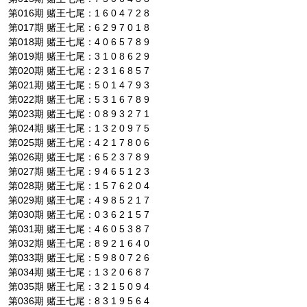
第016期 赌王七尾：1 6 0 4 7 2 8
第017期 赌王七尾：6 2 9 7 0 1 8
第018期 赌王七尾：4 0 6 5 7 8 9
第019期 赌王七尾：3 1 0 8 6 2 9
第020期 赌王七尾：2 3 1 6 8 5 7
第021期 赌王七尾：5 0 1 4 7 9 3
第022期 赌王七尾：5 3 1 6 7 8 9
第023期 赌王七尾：0 8 9 3 2 7 1
第024期 赌王七尾：1 3 2 0 9 7 5
第025期 赌王七尾：4 2 1 7 8 0 6
第026期 赌王七尾：6 5 2 3 7 8 9
第027期 赌王七尾：9 4 6 5 1 2 3
第028期 赌王七尾：1 5 7 6 2 0 4
第029期 赌王七尾：4 9 8 5 2 1 7
第030期 赌王七尾：0 3 6 2 1 5 7
第031期 赌王七尾：4 6 0 5 3 8 7
第032期 赌王七尾：8 9 2 1 6 4 0
第033期 赌王七尾：5 9 8 0 7 2 6
第034期 赌王七尾：1 3 2 0 6 8 7
第035期 赌王七尾：3 2 1 5 0 9 4
第036期 赌王七尾：8 3 1 9 5 6 4