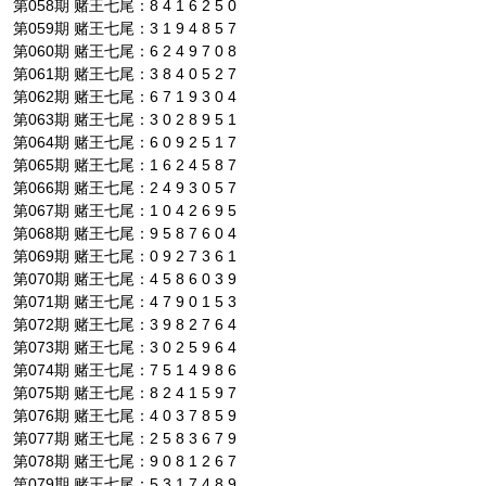
第058期 赌王七尾：8 4 1 6 2 5 0
第059期 赌王七尾：3 1 9 4 8 5 7
第060期 赌王七尾：6 2 4 9 7 0 8
第061期 赌王七尾：3 8 4 0 5 2 7
第062期 赌王七尾：6 7 1 9 3 0 4
第063期 赌王七尾：3 0 2 8 9 5 1
第064期 赌王七尾：6 0 9 2 5 1 7
第065期 赌王七尾：1 6 2 4 5 8 7
第066期 赌王七尾：2 4 9 3 0 5 7
第067期 赌王七尾：1 0 4 2 6 9 5
第068期 赌王七尾：9 5 8 7 6 0 4
第069期 赌王七尾：0 9 2 7 3 6 1
第070期 赌王七尾：4 5 8 6 0 3 9
第071期 赌王七尾：4 7 9 0 1 5 3
第072期 赌王七尾：3 9 8 2 7 6 4
第073期 赌王七尾：3 0 2 5 9 6 4
第074期 赌王七尾：7 5 1 4 9 8 6
第075期 赌王七尾：8 2 4 1 5 9 7
第076期 赌王七尾：4 0 3 7 8 5 9
第077期 赌王七尾：2 5 8 3 6 7 9
第078期 赌王七尾：9 0 8 1 2 6 7
第079期 赌王七尾：5 3 1 7 4 8 9