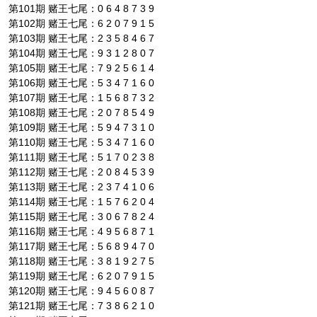
第101期 赌王七尾：0 6 4 8 7 3 9
第102期 赌王七尾：6 2 0 7 9 1 5
第103期 赌王七尾：2 3 5 8 4 6 7
第104期 赌王七尾：9 3 1 2 8 0 7
第105期 赌王七尾：7 9 2 5 6 1 4
第106期 赌王七尾：5 3 4 7 1 6 0
第107期 赌王七尾：1 5 6 8 7 3 2
第108期 赌王七尾：2 0 7 8 5 4 9
第109期 赌王七尾：5 9 4 7 3 1 0
第110期 赌王七尾：5 3 4 7 1 6 0
第111期 赌王七尾：5 1 7 0 2 3 8
第112期 赌王七尾：2 0 8 4 5 3 9
第113期 赌王七尾：2 3 7 4 1 0 6
第114期 赌王七尾：1 5 7 6 2 0 4
第115期 赌王七尾：3 0 6 7 8 2 4
第116期 赌王七尾：4 9 5 6 8 7 1
第117期 赌王七尾：5 6 8 9 4 7 0
第118期 赌王七尾：3 8 1 9 2 7 5
第119期 赌王七尾：6 2 0 7 9 1 5
第120期 赌王七尾：9 4 5 6 0 8 7
第121期 赌王七尾：7 3 8 6 2 1 0