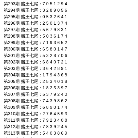
第293期 赌王七尾：7 0 5 1 2 9 4
第294期 赌王七尾：3 2 8 9 0 5 6
第295期 赌王七尾：0 5 3 2 6 4 1
第296期 赌王七尾：2 5 0 1 3 7 4
第297期 赌王七尾：5 6 7 9 8 3 1
第298期 赌王七尾：5 0 3 6 1 7 4
第299期 赌王七尾：7 1 9 3 6 5 2
第300期 赌王七尾：6 5 8 0 1 4 7
第301期 赌王七尾：5 3 2 8 7 0 6
第302期 赌王七尾：6 8 4 0 7 2 1
第303期 赌王七尾：3 6 4 2 8 9 1
第304期 赌王七尾：1 7 9 4 3 6 8
第305期 赌王七尾：2 5 3 4 0 1 8
第306期 赌王七尾：1 8 2 5 3 9 7
第307期 赌王七尾：5 3 7 9 2 4 0
第308期 赌王七尾：7 4 3 9 8 6 2
第309期 赌王七尾：6 8 9 0 1 7 4
第310期 赌王七尾：2 7 6 4 5 9 3
第311期 赌王七尾：7 9 2 3 4 0 8
第312期 赌王七尾：7 8 3 9 2 4 5
第313期 赌王七尾：5 4 0 3 8 6 9