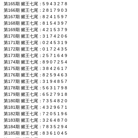
第165期 赌王七尾：5 9 4 3 2 7 8
第166期 赌王七尾：2 8 1 7 9 0 3
第167期 赌王七尾：8 2 4 1 5 9 7
第168期 赌王七尾：8 1 5 4 3 9 7
第169期 赌王七尾：4 2 1 5 3 7 9
第170期 赌王七尾：3 1 7 4 2 0 6
第171期 赌王七尾：0 2 4 5 3 1 9
第172期 赌王七尾：0 1 7 2 4 3 5
第173期 赌王七尾：2 5 7 1 6 4 9
第174期 赌王七尾：8 9 0 7 2 5 4
第175期 赌王七尾：3 8 4 2 6 1 7
第176期 赌王七尾：8 2 5 9 4 6 3
第177期 赌王七尾：3 1 9 4 8 5 7
第178期 赌王七尾：5 6 3 1 7 9 8
第179期 赌王七尾：6 5 2 7 9 1 8
第180期 赌王七尾：7 3 5 4 8 2 0
第181期 赌王七尾：4 3 2 9 6 7 1
第182期 赌王七尾：7 2 0 5 1 9 6
第183期 赌王七尾：3 2 6 4 8 7 0
第184期 赌王七尾：7 8 3 5 2 9 4
第185期 赌王七尾：8 3 6 1 0 4 5