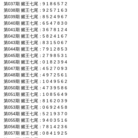
第037期 赌王七尾：9 1 8 6 5 7 2
第038期 赌王七尾：9 2 5 7 1 6 3
第039期 赌王七尾：8 5 2 4 9 6 7
第040期 赌王七尾：6 5 4 7 8 3 0
第041期 赌王七尾：3 6 7 8 1 2 4
第042期 赌王七尾：5 8 2 4 1 6 7
第043期 赌王七尾：8 3 1 5 0 6 7
第044期 赌王七尾：7 9 1 2 8 5 3
第045期 赌王七尾：2 7 9 8 5 3 1
第046期 赌王七尾：0 1 8 2 3 9 4
第047期 赌王七尾：4 5 2 7 0 9 3
第048期 赌王七尾：4 9 7 2 5 6 1
第049期 赌王七尾：1 0 4 9 5 6 2
第050期 赌王七尾：4 7 3 9 5 8 6
第051期 赌王七尾：1 0 8 5 6 4 9
第052期 赌王七尾：8 1 6 2 0 3 9
第053期 赌王七尾：0 6 9 2 4 5 8
第054期 赌王七尾：5 2 1 9 3 7 0
第055期 赌王七尾：9 4 0 3 5 1 6
第056期 赌王七尾：7 8 1 4 2 3 6
第057期 赌王七尾：0 8 4 1 9 2 5