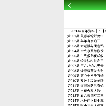
┫2026年全年资料┣：【半句
第001期 鼠猴羊蛇野兽中
第002期 年年有余透三一
第003期 米老鼠与唐老鸭
第004期 金火水数单数发
第005期 牛兄猴弟反成敌
第006期 经济法科技发三
第007期 三八相约六无音
第008期 绿绿蓝蓝发大财
第009期 五心十八千万端
第010期 双数主攻蛇羊猪
第011期 红绿波防鼠猴蛇
第012期 六畜合双大数中
第013期 看八来四有二三
第014期 求神问卜特中藏
第015期 吃小亏占大便宜