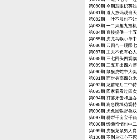
第080期 今期慧眼识英雄
第081期 道人放码观当天
第082期 一叶不服也不让
第083期 一二风趣九投机
第084期 直接提供一十五
第085期 虎龙马猴小单中
第086期 云四合一现跟七
第087期 工夫不负有心人
第088期 三七回头四观临
第089期 三五开出四六博
第090期 鼠猴虎蛇中大奖
第091期 面对身高四分米
第092期 龙前蛇后二中特
第093期 回家看看过四次
第094期 打落牙齿和血吞
第095期 狗急跳墙稳观特
第096期 虎兔鼠猴野兽双
第097期 耕犁千亩宝千箱
第098期 懒懒惰惰也中二
第099期 虎猴龙鼠男人肖
第100期 不到乌江心不死