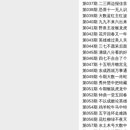
第037期 二三两边报佳音
第038期 恐畏十一无人识
第039期 大数蓝红主红波
第040期 九九不来六出来
第041期 野兽主攻猴龙虎
第042期 花开回春又一年
第043期 英雄难过美人关
第044期 三七不愿呆后面
第045期 满级八分看的好
第046期 四七不合合了个
第047期 十五明月蟾宫见
第048期 东成西就万事通
第049期 今期大数一肖蛇
第050期 秀外慧中把特藏
第051期 今期猴鼠虎龙中
第052期 钟鼎一堂五回春
第053期 不以成败论英雄
第054期 鸡羊蛇牛马中特
第055期 五字连环走难路
第056期 花红柳绿不夜天
第057期 水土木号大数中