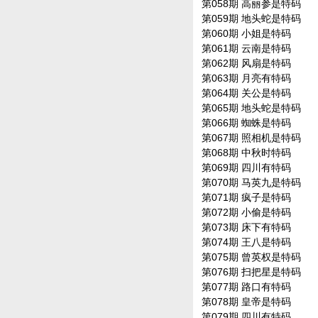
第058期 高丽参是特码
第059期 地头蛇是特码
第060期 小姐是特码
第061期 云南是特码
第062期 风扇是特码
第063期 月亮有特码
第064期 关公是特码
第065期 地头蛇是特码
第066期 蜘蛛是特码
第067期 照相机是特码
第068期 中秋时特码
第069期 四川有特码
第070期 马英九是特码
第071期 疯子是特码
第072期 小偷是特码
第073期 床下有特码
第074期 王八是特码
第075期 曾英权是特码
第076期 扫把星是特码
第077期 路口有特码
第078期 皇帝是特码
第079期 四川有特码