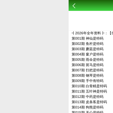
┫2026年全年资料┣：【什么
第001期 神仙是特码
第002期 鱼杆是特码
第003期 蘑菇是特码
第004期 窗户是特码
第005期 雨伞是特码
第006期 斑马是特码
第007期 扫把是特码
第008期 钢琴是特码
第009期 手中有特码
第010期 白骨精是特码
第011期 五叶神是特码
第012期 中药是特码
第013期 皮条客是特码
第014期 狗熊是特码
第015期 关公是特码