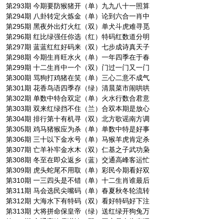
第293期 今期要防猴猪开（单）九九八十一照算
第294期 八卦转定火炼金（单）论到六合一肖中
第295期 黑夜外出灯火红（双）单犬斗虎难寻觅
第296期 红比绿强任你选（红）特码红数道分明
第297期 蓝蓝红红好码来（双）七步成诗真天子
第298期 今期生肖旺水火（单）一年四季在于春
第299期 十二生肖中一个（双）门过一门又一门
第300期 骂狗打鸡猪在笑（单）三心二意不成气
第301期 花香鸟语四季存（绿）清晨菜市闹哄哄
第302期 单数中特合双定（单）火水行数合君意
第303期 双来红绿挡不住（兰）合双本期是放心
第304期 排行第十有机寻（双）北方歌谣南方调
第305期 鸡马猪猴应为杀（单）单数中特是好事
第306期 三十以下金水号（单）马猴羊虎肯定杀
第307期 亡羊补牢金水木（双）仁基之子武功枭
第308期 冬至在即众返乡（蓝）交通高峰客运忙
第309期 虎头蛇尾不用取（单）彩民今期看好双
第310期 一三四头是不错（单）十二生肖谁最后
第311期 马会选民尖嘴码（单）春夏秋冬轮流转
第312期 大海水下有特码（双）看好特码好下注
第313期 大将拼命保皇帝（绿）送红绿开狗兔万